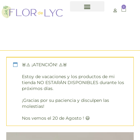
0
Día de la madre
:
último día para
hacer pedidos día
2.05.25 hasta las
24:00h
🚨⚠️ ¡ATENCIÓN! ⚠️🚨
Estoy de vacaciones y los productos de mi
tienda NO ESTARÁN DISPONIBLES durante los
próximos días.
¡Gracias por su paciencia y disculpen las
molestias!
Nos vemos el 20 de Agosto ! 😃