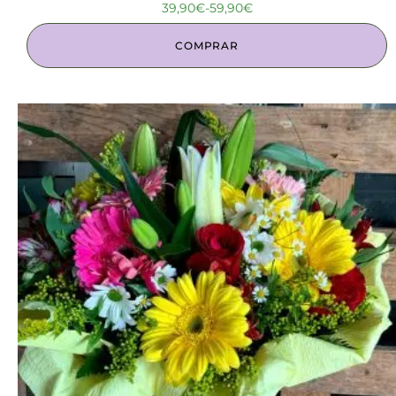
39,90
€
-
59,90
€
COMPRAR