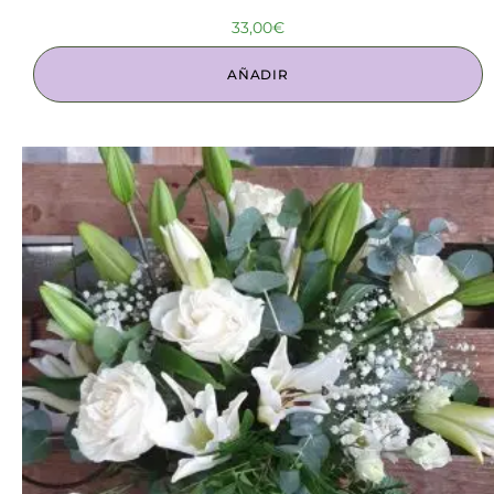
33,00
€
AÑADIR