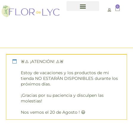
0
Día de la madre
:
último día para
hacer pedidos día
2.05.25 hasta las
24:00h
🚨⚠️ ¡ATENCIÓN! ⚠️🚨
Estoy de vacaciones y los productos de mi
tienda NO ESTARÁN DISPONIBLES durante los
próximos días.
¡Gracias por su paciencia y disculpen las
molestias!
Nos vemos el 20 de Agosto ! 😃