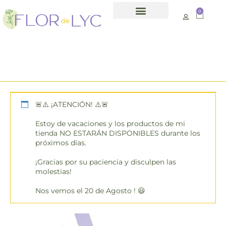
0
Día de la madre
:
último día para
hacer pedidos día
2.05.25 hasta las
24:00h
🚨⚠️ ¡ATENCIÓN! ⚠️🚨
Estoy de vacaciones y los productos de mi
tienda NO ESTARÁN DISPONIBLES durante los
próximos días.
¡Gracias por su paciencia y disculpen las
molestias!
Nos vemos el 20 de Agosto ! 😃