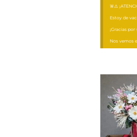
🚨⚠️ ¡ATENCI
Estoy de va
¡Gracias por
Nos vemos el