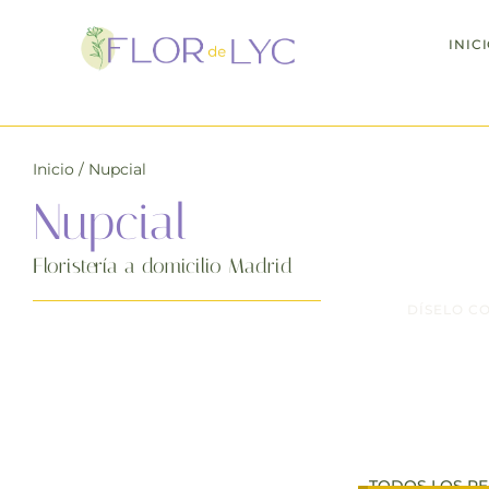
INIC
Día de la madre
: 
Inicio
/ Nupcial
Nupcial
Floristería a domicilio Madrid
DÍSELO C
Donde f
TODOS LOS PE