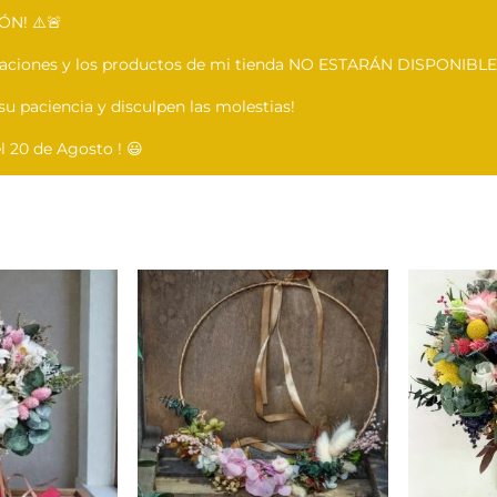
ÓN! ⚠️🚨
caciones y los productos de mi tienda NO ESTARÁN DISPONIBLES
 su paciencia y disculpen las molestias!
 20 de Agosto ! 😃