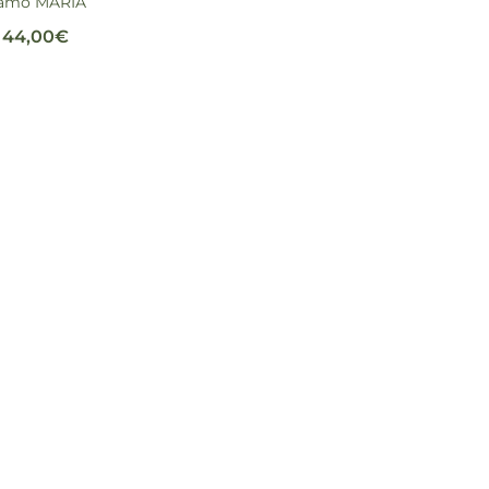
amo MARÍA
44,00
€