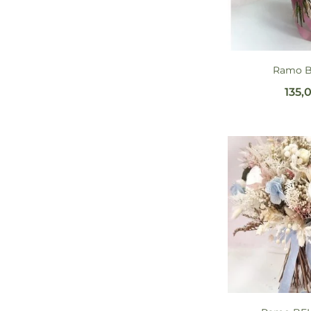
Ramo 
135,