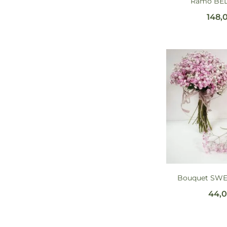
Ramo BEL
148,
Bouquet SW
44,