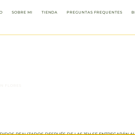
IO
SOBRE MI
TIENDA
PREGUNTAS FREQUENTES
B
último día para hacer pedidos día 2.05.25 hasta las 24:00h
ON FLORES
lorecen las flores hay esperanza. ¡ Feliz Vera
DIDOS REALIZADOS DESPUÉS DE LAS 15H SE ENTREGARÁN AL 