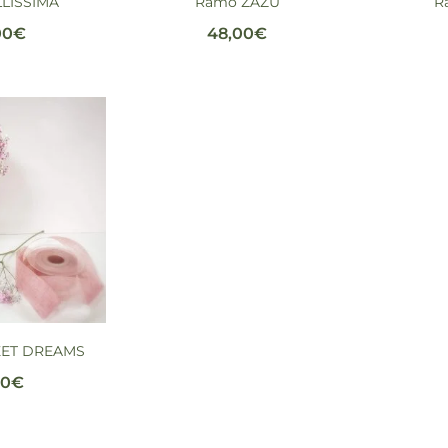
LISSIMA
Ramo ZAZÚ
R
00
€
48,00
€
EET DREAMS
00
€