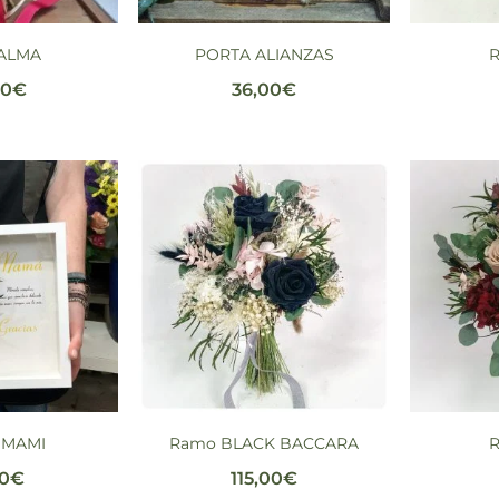
ALMA
PORTA ALIANZAS
00
€
36,00
€
 MAMI
Ramo BLACK BACCARA
50
€
115,00
€