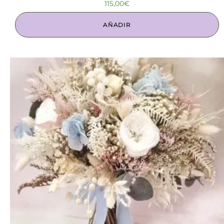
115,00
€
AÑADIR