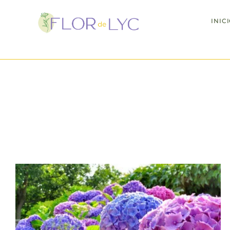
INIC
Día de la madre
: 