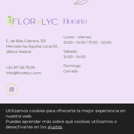
Horario
Lunes – Viernes:
C. de Blas Cabrera, 125
10:00 – 14:00 / 17:00 – 20:00
Mercado las Águilas Local 53 ,
Sábado:
28044 Madrid
10:00 – 14:00
Domíngo
+34 917 06 79 09
Cerrado
info@flordelyc.com
Utilizamos cookies para ofrecerte la mejor experiencia en
© 2025 Web diseñada con
por
L' Aura Creative. Posicionada por
nuestra web.
Rocket22.
Puedes aprender más sobre qué cookies utilizamos o
desactivarlas en los
ajustes
.
Política de privacidad
Política de Cookies
Aviso legal