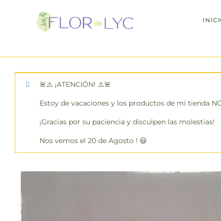
INIC
Día de la madre
: 
🚨⚠️ ¡ATENCIÓN! ⚠️🚨
Estoy de vacaciones y los productos de mi tienda 
¡Gracias por su paciencia y disculpen las molestias!
Nos vemos el 20 de Agosto ! 😃