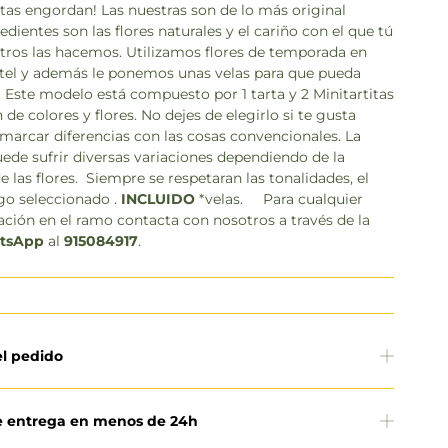
rtas engordan! Las nuestras son de lo más original
dientes son las flores naturales y el cariño con el que tú
otros las hacemos. Utilizamos flores de temporada en
stel y además le ponemos unas velas para que pueda
. Este modelo está compuesto por 1 tarta y 2 Minitartitas
e colores y flores. No dejes de elegirlo si te gusta
y marcar diferencias con las cosas convencionales. La
de sufrir diversas variaciones dependiendo de la
e las flores. Siempre se respetaran las tonalidades, el
rgo seleccionado .
INCLUIDO
*velas. Para cualquier
ación en el ramo contacta con nosotros a través de la
tsApp
al
915084917
.
el pedido
e entrega en menos de 24h