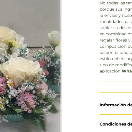
No todas las ta
porque sus ingre
la envías y nos
tonalidades pa
soplar su deseo
en combinación d
regalar flores 
composición pue
disponibilidad d
estilo del enca
tipo de modifíc
aplicación
Wha
Información d
Condiciones d