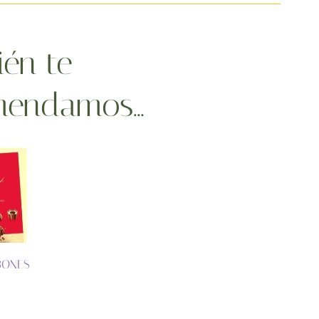
én te
mendamos…
BONES