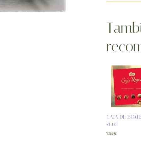
Tambi
reco
CAJA DE BOM
21 ud
7,95
€