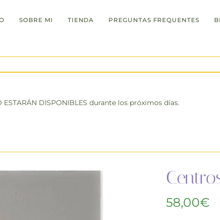
IO
SOBRE MI
TIENDA
PREGUNTAS FREQUENTES
B
último día para hacer pedidos día 2.05.25 hasta las 24:00h
NO ESTARÁN DISPONIBLES durante los próximos días.
Centro
58,00
€