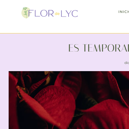
INIC
Día de la madre
: 
ES TEMPORAD
di