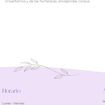
crisantemos y de las hortensias, envejecidas consus
Horario
M
Lunes – Viernes: