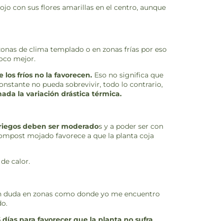
ojo con sus flores amarillas en el centro, aunque
 zonas de clima templado o en zonas frías por eso
poco mejor.
los fríos no la favorecen.
Eso no significa que
stante no pueda sobrevivir, todo lo contrario,
nada la variación drástica térmica.
 riegos deben ser moderado
s y a poder ser con
 compost mojado favorece a que la planta coja
 de calor.
sin duda en zonas como donde yo me encuentro
do.
días para favorecer que la planta no sufra