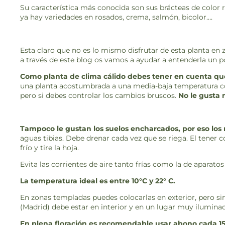
Su característica más conocida son sus brácteas de color r
ya hay variedades en rosados, crema, salmón, bicolor….
Esta claro que no es lo mismo disfrutar de esta planta en
a través de este blog os vamos a ayudar a entenderla un 
Como planta de clima cálido debes tener en cuenta que 
una planta acostumbrada a una media-baja temperatura con
pero si debes controlar los cambios bruscos.
No le gusta 
Tampoco le gustan los suelos encharcados, por eso los
aguas tibias. Debe drenar cada vez que se riega. El tener
frío y tire la hoja.
Evita las corrientes de aire tanto frías como la de aparatos
La temperatura ideal es entre 10°C y 22° C.
En zonas templadas puedes colocarlas en exterior, pero 
(Madrid) debe estar en interior y en un lugar muy ilumina
En plena floración es recomendable usar abono cada 15 