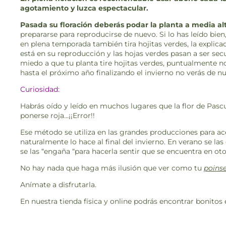
agotamiento y luzca espectacular.
Pasada su floración deberás podar la planta a media al
prepararse para reproducirse de nuevo. Si lo has leído bie
en plena temporada también tira hojitas verdes, la explicac
está en su reproducción y las hojas verdes pasan a ser secu
miedo a que tu planta tire hojitas verdes, puntualmente n
hasta el próximo año finalizando el invierno no verás de n
Curiosidad:
Habrás oído y leído en muchos lugares que la flor de Pasc
ponerse roja…¡¡Error!!
Ese método se utiliza en las grandes producciones para acel
naturalmente lo hace al final del invierno. En verano se la
se las “engaña “para hacerla sentir que se encuentra en oto
No hay nada que haga más ilusión que ver como tu
poinse
Anímate a disfrutarla.
En nuestra tienda física y online podrás encontrar bonitos