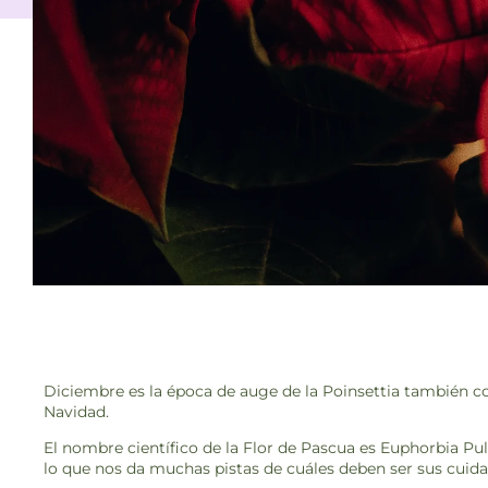
Diciembre es la época de auge de la Poinsettia también c
Navidad.
El nombre científico de la Flor de Pascua es Euphorbia P
lo que nos da muchas pistas de cuáles deben ser sus cuida