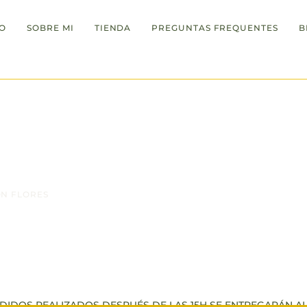
IO
SOBRE MI
TIENDA
PREGUNTAS FREQUENTES
B
último día para hacer pedidos día 2.05.25 hasta las 24:00h
ON FLORES
lorecen las flores hay esperanza. ¡ Feliz Vera
DIDOS REALIZADOS DESPUÉS DE LAS 15H SE ENTREGARÁN AL 