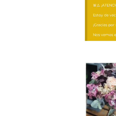
🚨⚠️ ¡ATENCI
Estoy de va
¡Gracias por
Nos vemos el