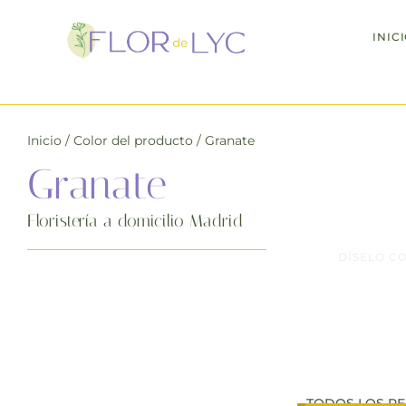
INIC
Día de la madre
: 
Inicio
/ Color del producto / Granate
Granate
Floristería a domicilio Madrid
DÍSELO C
Donde f
TODOS LOS PE