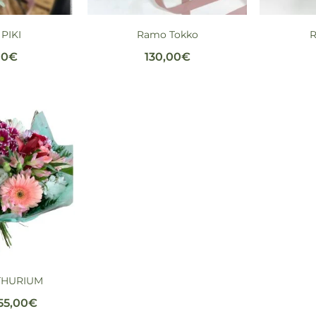
PIKI
Ramo Tokko
00
€
130,00
€
THURIUM
55,00
€