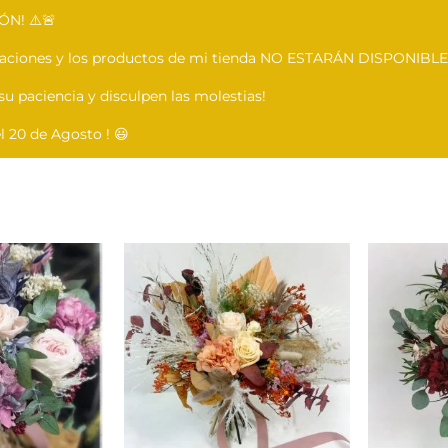
ÓN! ⚠️🚨
caciones y los productos de mi tienda NO ESTARÁN DISPONIBLES
 su paciencia y disculpen las molestias!
 20 de Agosto ! 😃